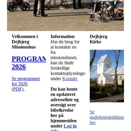
Velkommen i
Information
Dejbjerg
Dejbjerg
Har du brug for
Kirke
Missionshus
at kontakte en
fra
PROGRAM
missionshuset,
kan du finde
2026
forskellige
kontaktoplysninger
Se programmet
under
Kontakt
for 2026
(PDF)
Du kan hente
en opdateret
adresseliste og
oversigt over
bibelkredse
Se
her på
gudstjenestetidspunkte
hjemmesiden
her
under
Log in