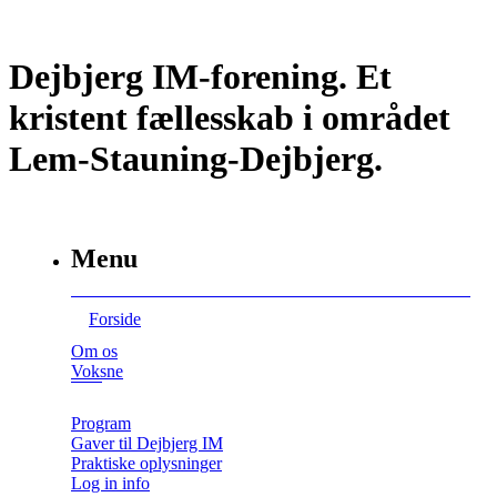
Dejbjerg IM-forening. Et
kristent fællesskab i området
Lem-Stauning-Dejbjerg.
Menu
Forside
Om os
Voksne
Program
Gaver til Dejbjerg IM
Praktiske oplysninger
Log in info