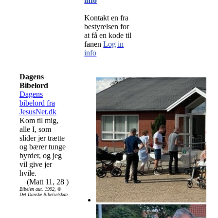
info
Kontakt en fra
bestyrelsen for
at få en kode til
fanen
Log in
info
Dagens
Bibelord
Dagens
bibelord fra
JesusNet.dk
Kom til mig,
alle I, som
slider jer trætte
og bærer tunge
byrder, og jeg
vil give jer
hvile.
(Matt 11, 28 )
Bibelen aut. 1992, ©
Det Danske Bibelselskab